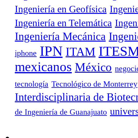
Ingeniería en Geofísica
Ingeni
Ingeniería en Telemática
Ingen
Ingeniería Mecánica
Ingeni
IPN
ITES
ITAM
iphone
mexicanos
México
negoci
tecnología
Tecnológico de Monterrey
Interdisciplinaria de Biotec
univer
de Ingeniería de Guanajuato