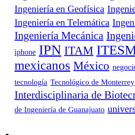
Ingeniería en Geofísica
Ingeni
Ingeniería en Telemática
Ingen
Ingeniería Mecánica
Ingeni
IPN
ITES
ITAM
iphone
mexicanos
México
negoci
tecnología
Tecnológico de Monterrey
Interdisciplinaria de Biotec
univer
de Ingeniería de Guanajuato