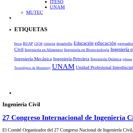
ITESO
UNAM
MUTEC
ETIQUETAS
educación
Educación
beca
BUAP
ciencia
desarrollo
egresado
CICM
Civil
Ingeniería 
Ingeniería en Alimentos
Ingeniería en Biotecnología
Ingeniería Mecánica
Ingeniería Petrolera
Ingeniería Química
iphone
UNAM
Unidad Profesional Interdiscip
Tecnológico de Monterrey
Ingeniería Civil
27 Congreso Internacional de Ingeniería Ci
El Comité Organizador del 27 Congreso Nacional de Ingeniería Civil, 