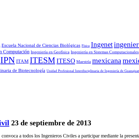
Ingenet
ingenier
Escuela Nacional de Ciencias Biológicas
s
Física
en Computación
Ingeniería en Geofísica
Ingeniería en Sistemas Computacionales
IPN
ITESM
mexicana
mexi
ITESO
ITAM
Maestría
linaria de Biotecnología
Unidad Profesional Interdisciplinaria de Ingeniería de Guanajua
vil
23 de septiembre de 2013
convoca a todos los Ingenieros Civiles a participar mediante la presen