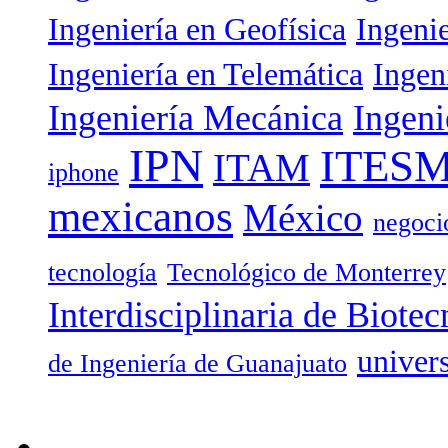
Ingeniería en Geofísica
Ingeni
Ingeniería en Telemática
Ingen
Ingeniería Mecánica
Ingeni
IPN
ITES
ITAM
iphone
mexicanos
México
negoci
tecnología
Tecnológico de Monterrey
Interdisciplinaria de Biotec
univer
de Ingeniería de Guanajuato