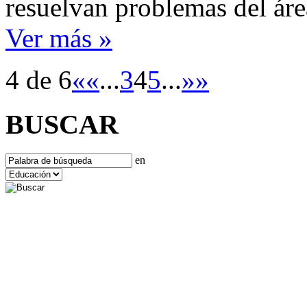
resuelvan problemas del ár
Ver más »
4 de 6
«
«
...
3
4
5
...
»
»
BUSCAR
en